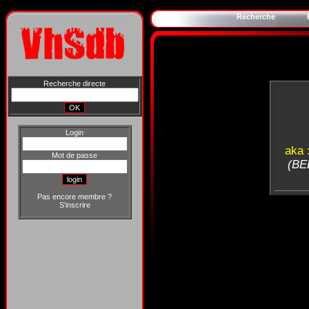
Recherche
Recherche directe
Login
aka 
Mot de passe
(BEL
Pas encore membre ?
S'inscrire