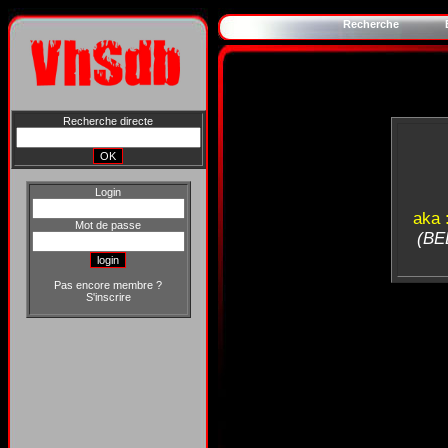
Recherche
Recherche directe
Login
aka 
Mot de passe
(BEL
Pas encore membre ?
S'inscrire