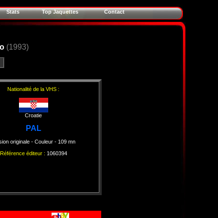
Stats
Top Jaquettes
Contact
eo
(1993)
Nationalité de la VHS :
Croatie
PAL
sion originale
- Couleur
- 109 mn
Référence éditeur :
1060394