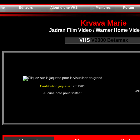
che
Editeurs
Ajout d'une VHS
Membres
Forum
Krvava Marie
Jadran Film Video / Warner Home Vid
VHS
V2000
Betamax
Contribution jaquette :
cro1981
Ver
Aucune note pour l'instant