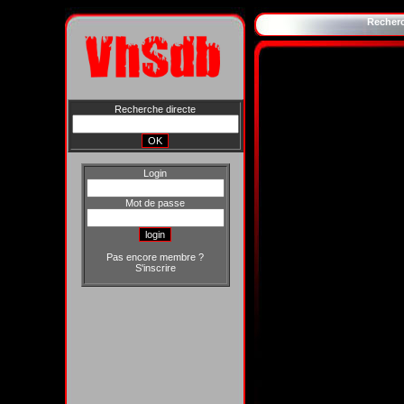
Recher
Recherche directe
Login
Mot de passe
Pas encore membre ?
S'inscrire