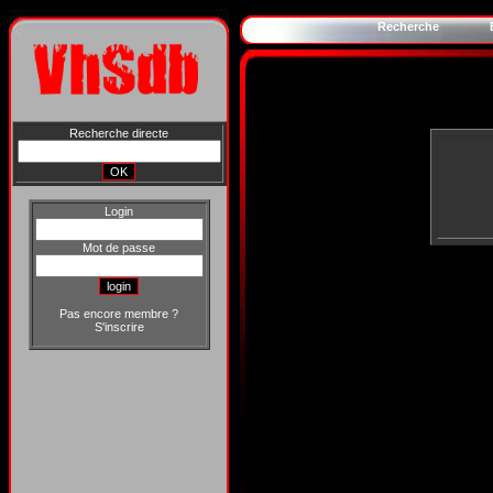
Recherche
Recherche directe
Login
Mot de passe
Pas encore membre ?
S'inscrire