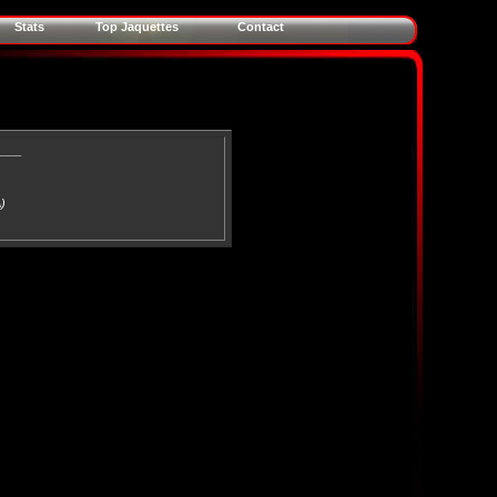
Stats
Top Jaquettes
Contact
____
)