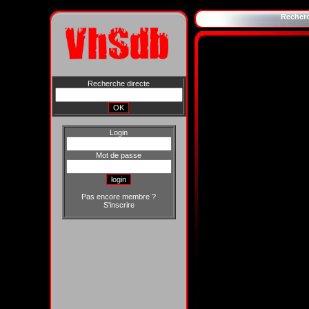
Recher
Recherche directe
Login
Mot de passe
Pas encore membre ?
S'inscrire