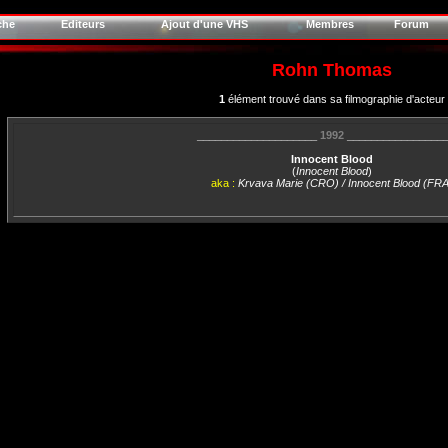
che
Editeurs
Ajout d'une VHS
Membres
Forum
Rohn Thomas
1
élément trouvé dans sa filmographie d'acteur
____________________
1992
________________
Innocent Blood
(
Innocent Blood
)
aka :
Krvava Marie (CRO) / Innocent Blood (FRA