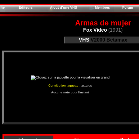
che
Editeurs
Ajout d'une VHS
Membres
Forum
Armas de mujer
Fox Video
(1991)
VHS
V2000
Betamax
Contribution jaquette :
actarus
Aucune note pour l'instant