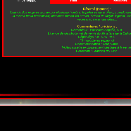
Infos suppl.
Film
Membres
Résumé (jaquette) :
Cuando dos mujeres luchan por el mismo hombre, la pelea es dura. Pero, cuando do
la misma meta profesional, entonces toman las armas, Armas de Mujer: ingenio, tale
necesario, sacan las uñas...
Commentaires / précisions :
Distributeur : FoxVideo España, S.A.
Licence de distribution et de vente du Ministère de la Cultu
Dépôt légal : M-1139-1990.
Film doublé en espagnol.
Recommandation : Tout public.
Vidéocassette exclusivement destinée à la vente
Collection : Grandes del Cine.