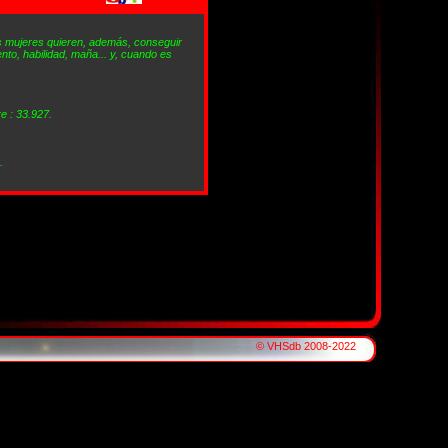
s mujeres quieren, además, conseguir
nto, habilidad, maña... y, cuando es
re : 33.927.
.
© VHSdb 2008-2022