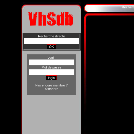
Recher
Recherche directe
Login
Mot de passe
Pas encore membre ?
S'inscrire