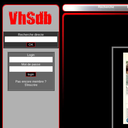
Recherche
Recherche directe
Login
Mot de passe
Pas encore membre ?
S'inscrire