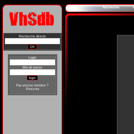
Recherche
Recherche directe
Login
Mot de passe
Pas encore membre ?
S'inscrire