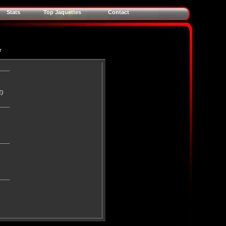
Stats
Top Jaquettes
Contact
r
____
E)
____
____
____