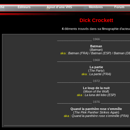
che
Editeurs
Ajout d'une VHS
Membres
Forum
Dick Crockett
4
éléments trouvés dans sa filmographie d'acteu
____________________
1966
________________
Batman
(
Batman
)
aka :
Batman (FRA) / Batman (ESP) / Batman (D
____________________
1968
________________
La partie
(
The Party
)
aka :
La partie (FRA)
____________________
1972
________________
Le loup de la nuit
(
Moon of the Wolf
)
aka :
La luna del lobo (ESP)
____________________
1976
________________
Quand la panthère rose s'emmêle
(
The Pink Panther Strikes Again
)
aka :
Quand la panthère rose s'emmêle (FRA)