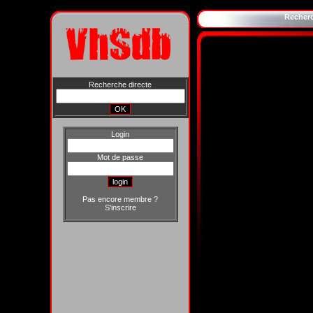
Recher
Recherche directe
Login
Mot de passe
Pas encore membre ?
S'inscrire