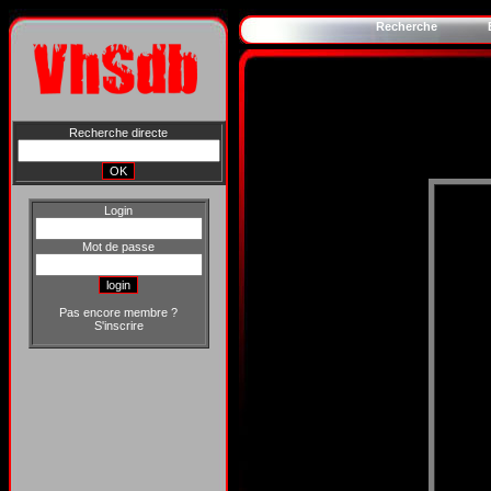
Recherche
Recherche directe
Login
Mot de passe
Pas encore membre ?
S'inscrire