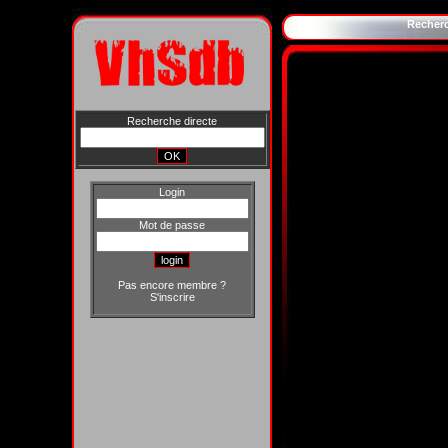
Recher
Recherche directe
Login
Mot de passe
Pas encore membre ?
S'inscrire