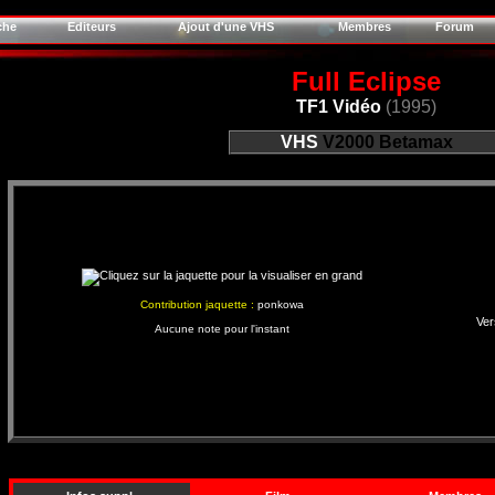
che
Editeurs
Ajout d'une VHS
Membres
Forum
Full Eclipse
TF1 Vidéo
(1995)
VHS
V2000
Betamax
Contribution jaquette :
ponkowa
Ver
Aucune note pour l'instant