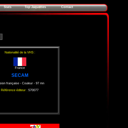
Stats
Top Jaquettes
Contact
Nationalité de la VHS :
France
SECAM
sion française
- Couleur
- 97 mn
Référence éditeur :
570077