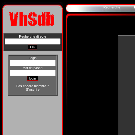
Recherche
Recherche directe
Login
Mot de passe
Pas encore membre ?
S'inscrire