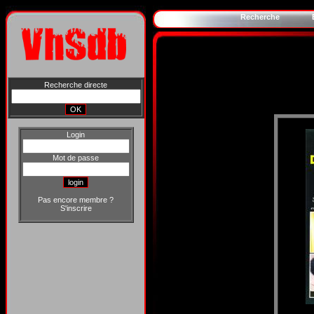
Recherche
Recherche directe
Login
Mot de passe
Pas encore membre ?
S'inscrire