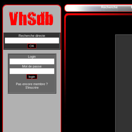
Recherche
Recherche directe
Login
Mot de passe
Pas encore membre ?
S'inscrire