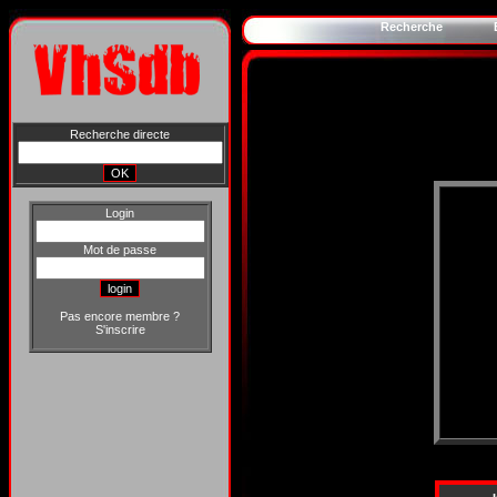
Recherche
Recherche directe
Login
Mot de passe
Pas encore membre ?
S'inscrire