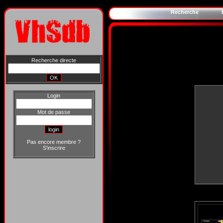
Recherche
Recherche directe
Login
Mot de passe
Pas encore membre ?
S'inscrire