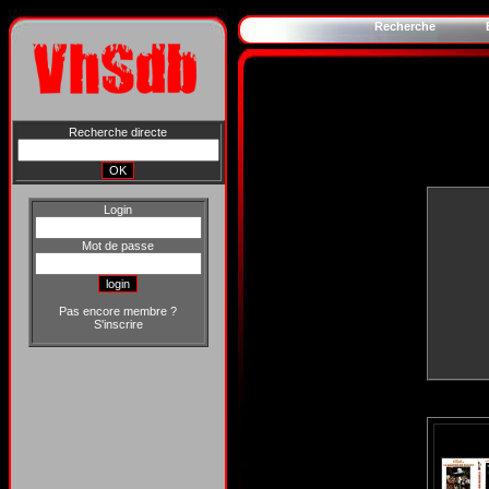
Recherche
Recherche directe
Login
Mot de passe
Pas encore membre ?
S'inscrire