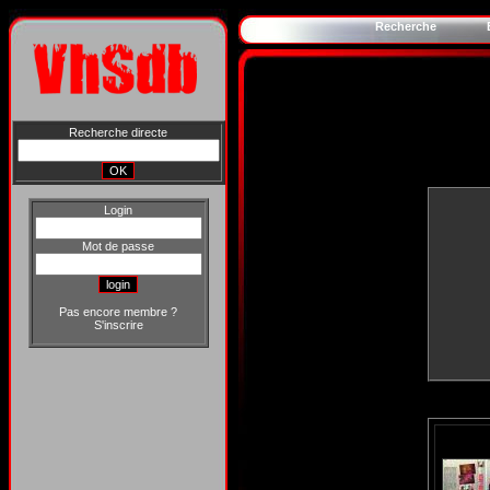
Recherche
Recherche directe
Login
Mot de passe
Pas encore membre ?
S'inscrire