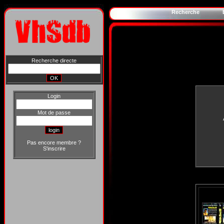
Recherche
Recherche directe
Login
Mot de passe
Pas encore membre ?
S'inscrire