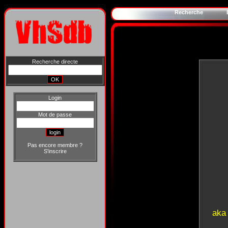
Recherche
Recherche directe
Login
Mot de passe
Pas encore membre ?
S'inscrire
aka