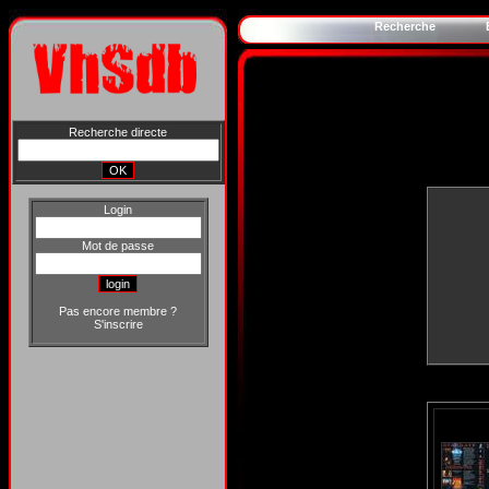
Recherche
Recherche directe
Login
Mot de passe
Pas encore membre ?
S'inscrire