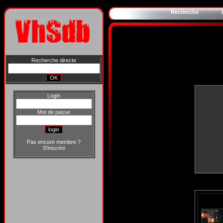
Recherche
Recherche directe
Login
Mot de passe
Pas encore membre ?
S'inscrire