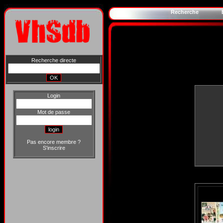
Recherche
Recherche directe
Login
Mot de passe
Pas encore membre ?
S'inscrire