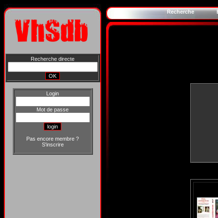
Recherche
Recherche directe
Login
Mot de passe
Pas encore membre ?
S'inscrire