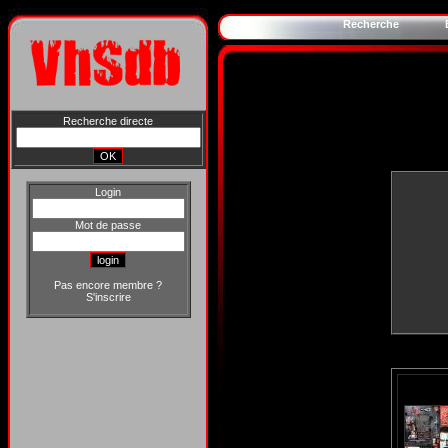
Recherche
Recherche directe
Login
Mot de passe
Pas encore membre ?
S'inscrire