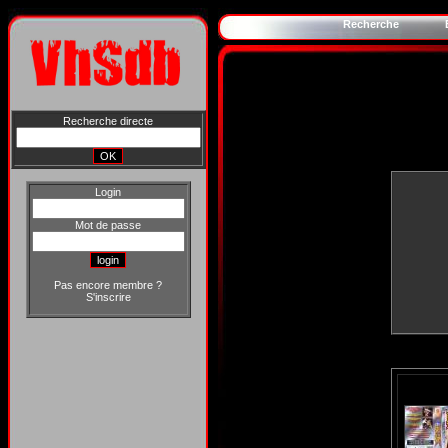
Recherche
Recherche directe
Login
Mot de passe
Pas encore membre ?
S'inscrire