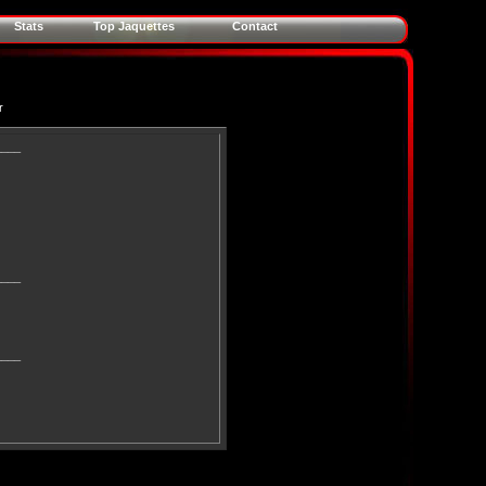
Stats
Top Jaquettes
Contact
r
____
____
____