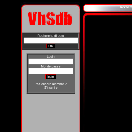
Recher
Recherche directe
Login
Mot de passe
Pas encore membre ?
S'inscrire