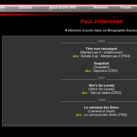
che
Editeurs
Ajout d'une VHS
Membres
Forum
Paul Johansson
4
éléments trouvés dans sa filmographie d'acteu
____________________
1991
________________
Titre non renseigné
(
Martial Law II : Undercover
)
aka :
Karaté Cop : Martial Law 2 (FRA)
Soapdish
(
Soapdish
)
aka :
Sapunica (CRO)
____________________
1997
________________
She's So Lovely
(
She's So Lovely
)
aka :
Tako je slatka (CRO)
____________________
1998
________________
Le carnaval des âmes
(
Carnival of Souls
)
aka :
Le carnaval des âmes (FRA)