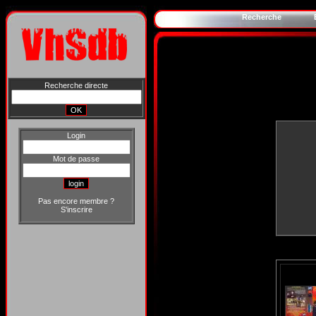
Recherche
Recherche directe
Login
Mot de passe
Pas encore membre ?
S'inscrire