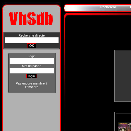
Recherche
Recherche directe
Login
Mot de passe
Pas encore membre ?
S'inscrire