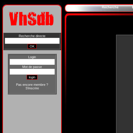
Recherche
Recherche directe
Login
Mot de passe
Pas encore membre ?
S'inscrire