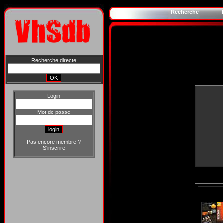
Recherche
Recherche directe
Login
Mot de passe
Pas encore membre ?
S'inscrire