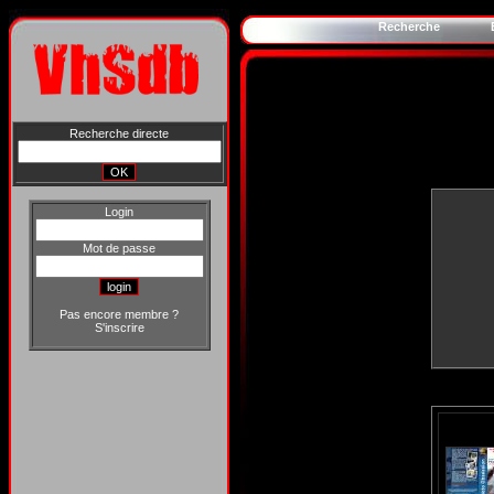
Recherche
Recherche directe
Login
Mot de passe
Pas encore membre ?
S'inscrire