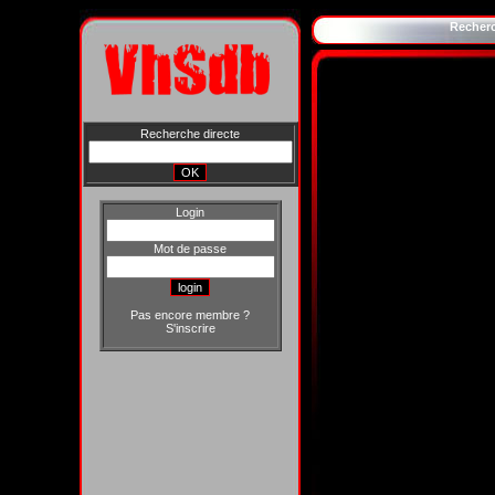
Recher
Recherche directe
Login
Mot de passe
Pas encore membre ?
S'inscrire