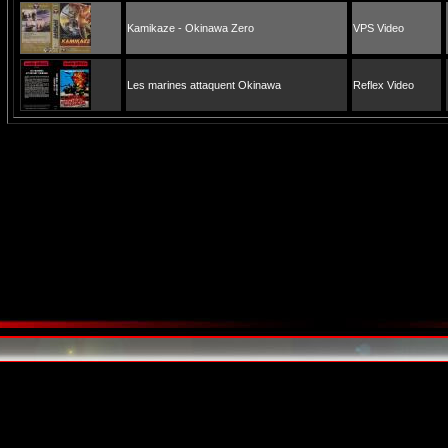
Kamikaze - Okinawa Zero
VPS Video
Les marines attaquent Okinawa
Reflex Video