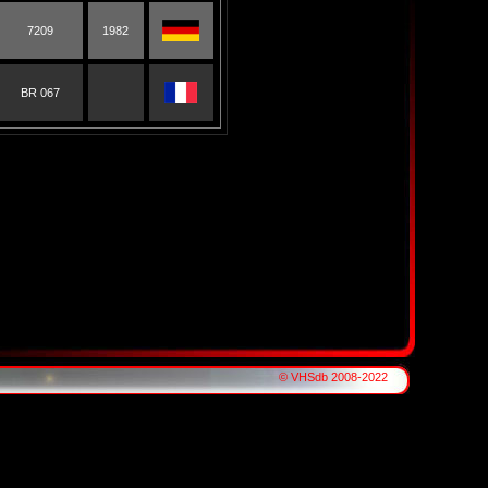
7209
1982
BR 067
© VHSdb 2008-2022