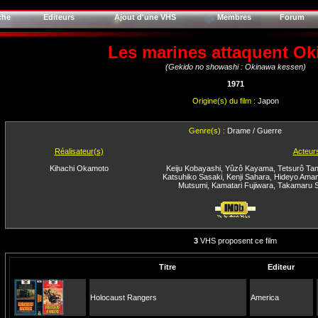
che
Editeurs
Ajout d'une VHS
Membres
Forum
Les marines attaquent O
(Gekido no showashi : Okinawa kessen)
1971
Origine(s) du film :
Japon
Genre(s) :
Drame / Guerre
Réalisateur(s)
Acteur
Kihachi Okamoto
Keiju Kobayashi
,
Yûzô Kayama
,
Tetsurô Ta
Katsuhiko Sasaki
,
Kenji Sahara
,
Hideyo Ama
Mutsumi
,
Kamatari Fujiwara
,
Takamaru S
3
VHS proposent ce film
Titre
Editeur
Holocaust Rangers
America