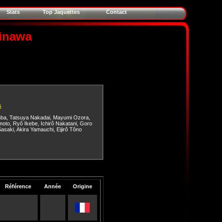
Stats
Top Jaquettes
Contact
kinawa
s
nba
,
Tatsuya Nakadai
,
Mayumi Ozora
,
moto
,
Ryô Ikebe
,
Ichirô Nakatani
,
Goro
asaki
,
Akira Yamauchi
,
Eijirô Tôno
Référence
Année
Origine