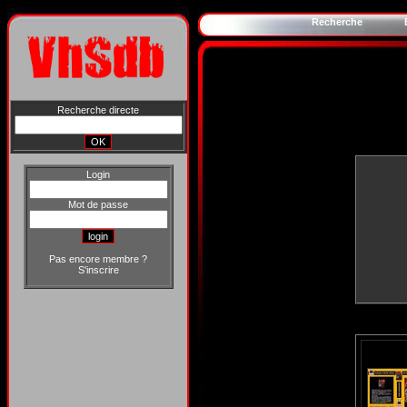
Recherche
Recherche directe
Login
Mot de passe
Pas encore membre ?
S'inscrire