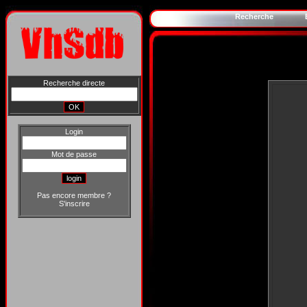
Recherche
Recherche directe
Login
Mot de passe
Pas encore membre ?
S'inscrire