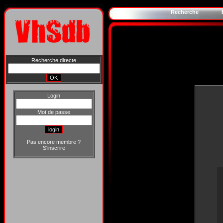
Recherche
Recherche directe
Login
Mot de passe
Pas encore membre ?
S'inscrire