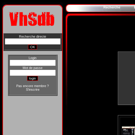
Recherche
Recherche directe
Login
Mot de passe
Pas encore membre ?
S'inscrire