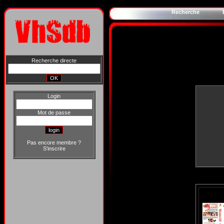
Recherche
Recherche directe
Login
Mot de passe
Pas encore membre ?
S'inscrire