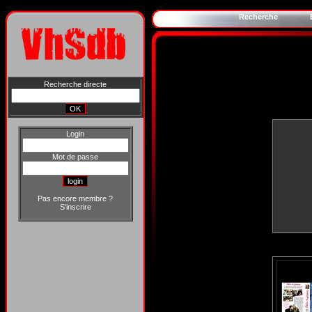
Recherche
Recherche directe
Login
Mot de passe
Pas encore membre ?
S'inscrire