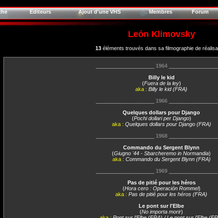
che
Editeurs
Ajout d'une VHS
Membres
Forum
León Klimovsky
13
éléments trouvés dans sa filmographie de réalisa
____________________
1964
________________
Billy le kid
(
Fuera de la ley
)
aka :
Billy le kid (FRA)
____________________
1966
________________
Quelques dollars pour Django
(
Pochi dollari per Django
)
aka :
Quelques dollars pour Django (FRA)
____________________
1968
________________
Commando du Sergent Blynn
(
Giugno '44 - Sbarcheremo in Normandia
)
aka :
Commando du Sergent Blynn (FRA)
____________________
1969
________________
Pas de pitié pour les héros
(
Hora cero : Operación Rommel
)
aka :
Pas de pitié pour les héros (FRA)
Le pont sur l'Elbe
(
No importa morir
)
aka :
Pont sur l'Elbe (FRA) / Le pont sur l'Elbe (F