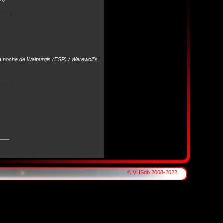
____
a noche de Walpurgis (ESP) / Werewolf's
____
____
blodhaevn (DEN) / Zombies blodshämnd
© VHSdb 2008-2022
____