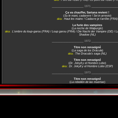
____________________
1971
________________
Ça va chauffer, Sartana revient !
(
Su le mani, cadavere ! Sei in arresto
)
aka :
Haut les mains ! Cadavre je t'arrête (FRA)
La furie des vampires
(
La noche de Walpurgis
)
aka :
L'ombre du loup-garou (FRA) / Loup garou (FRA) / Die Nacht der Vampire (DE) / L
Shadow (NL)
____________________
1972
________________
Titre non renseigné
(
La saga de los Drácula
)
aka :
The Dracula's saga (NL)
Titre non renseigné
(
Dr. Jekyll y el Hombre Lobo
)
aka :
Dr. Jekyll y el Hombre Lobo (ESP)
____________________
1973
________________
Titre non renseigné
(
La rebelión de las muertas
)
aka :
Vengeance of the Zombies (USA) / Vengeance of the Zombies (NL) / Zombies 
(SUE)
Titre non renseigné
(
La orgía nocturna de los vampiros
)
aka :
La orgía nocturna de los vampiros (ESP)
____________________
1974
________________
Red Killer
(
Una libélula para cada muerto
)