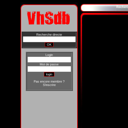
Recher
Recherche directe
Login
Mot de passe
Pas encore membre ?
S'inscrire