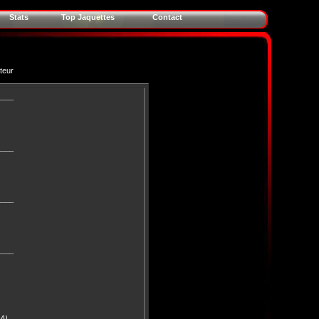
Stats
Top Jaquettes
Contact
teur
____
____
____
____
RA)