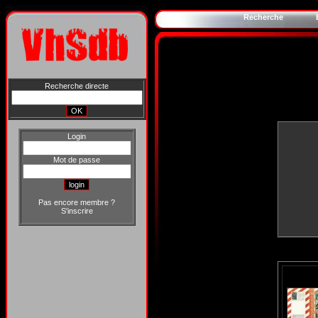
Recherche
Recherche directe
Login
Mot de passe
Pas encore membre ?
S'inscrire