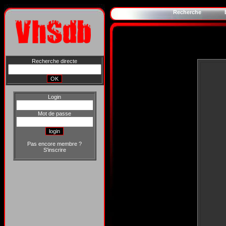
Recherche
Recherche directe
Login
Mot de passe
Pas encore membre ?
S'inscrire