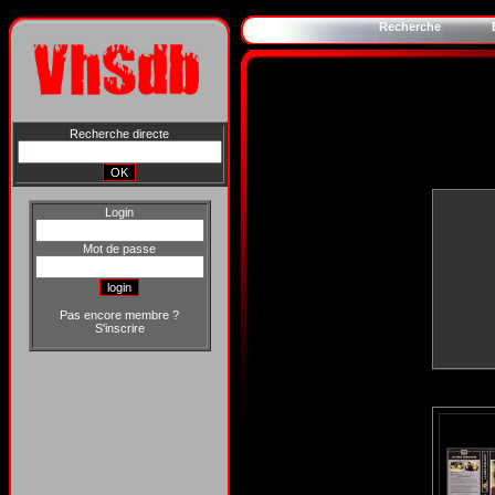
Recherche
Recherche directe
Login
Mot de passe
Pas encore membre ?
S'inscrire