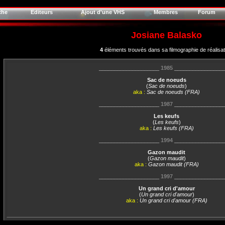
che
Editeurs
Ajout d'une VHS
Membres
Forum
Josiane Balasko
4
éléments trouvés dans sa filmographie de réalisa
____________________
1985
________________
Sac de noeuds
(
Sac de noeuds
)
aka :
Sac de noeuds (FRA)
____________________
1987
________________
Les keufs
(
Les keufs
)
aka :
Les keufs (FRA)
____________________
1994
________________
Gazon maudit
(
Gazon maudit
)
aka :
Gazon maudit (FRA)
____________________
1997
________________
Un grand cri d'amour
(
Un grand cri d'amour
)
aka :
Un grand cri d'amour (FRA)