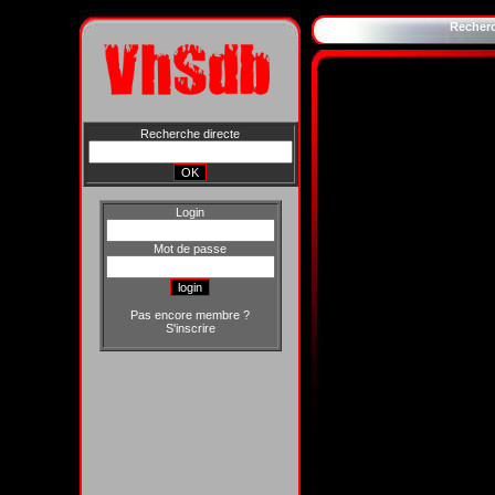
Recher
Recherche directe
Login
Mot de passe
Pas encore membre ?
S'inscrire