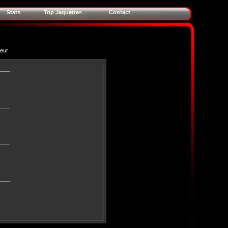
Stats
Top Jaquettes
Contact
teur
____
____
____
____