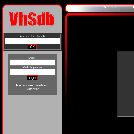
Recherche
Recherche directe
Login
Mot de passe
Pas encore membre ?
S'inscrire