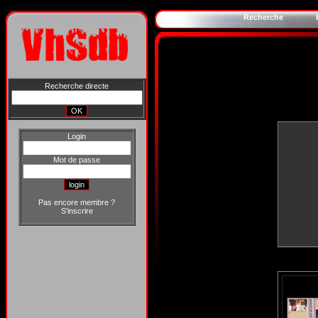
Recherche
Recherche directe
Login
Mot de passe
Pas encore membre ?
S'inscrire