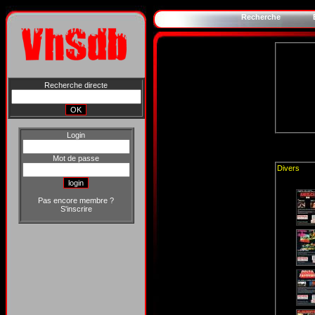
Recherche
Recherche directe
Login
Mot de passe
Divers
Pas encore membre ?
S'inscrire