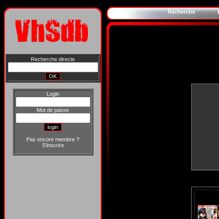
Recherche
Recherche directe
Login
Mot de passe
Pas encore membre ?
S'inscrire