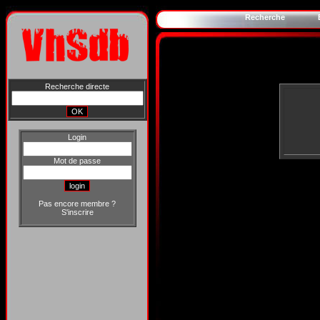
Recherche
Recherche directe
Login
Mot de passe
Pas encore membre ?
S'inscrire