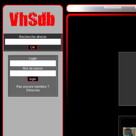
Recherche
Recherche directe
Login
Mot de passe
Pas encore membre ?
S'inscrire